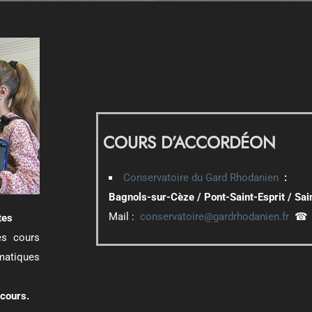
COURS D’ACCORDÉON
Conservatoire du Gard Rhodanien
:
Bagnols-sur-Cèze / Pont-Saint-Esprit /
Sai
Mail :
conservatoire@gardrhodanien.fr
tes
es cours
atiques
 cours.