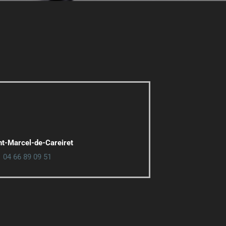
nt-Marcel-de-Careiret
☎
04 66 89 09 51